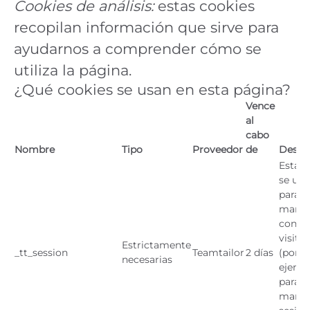
Cookies de análisis:
estas cookies
recopilan información que sirve para
ayudarnos a comprender cómo se
utiliza la página.
¿Qué cookies se usan en esta página?
Vence
al
cabo
Nombre
Tipo
Proveedor
de
Descr
Esta c
se util
para
mante
contex
visita
Estrictamente
_tt_session
Teamtailor
2 días
(por
necesarias
ejempl
para
mante