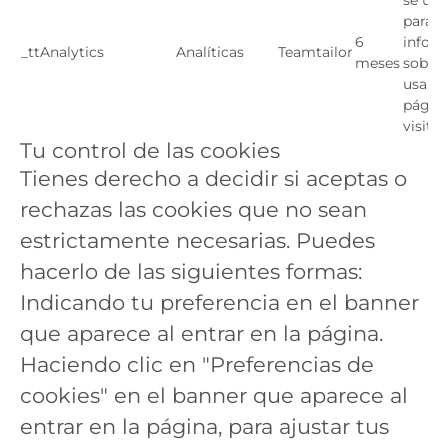
se util
para r
6
infor
_ttAnalytics
Analíticas
Teamtailor
meses
sobre
usan l
página
visitan
Tu control de las cookies
Tienes derecho a decidir si aceptas o
rechazas las cookies que no sean
estrictamente necesarias. Puedes
hacerlo de las siguientes formas:
Indicando tu preferencia en el banner
que aparece al entrar en la página.
Haciendo clic en "Preferencias de
cookies" en el banner que aparece al
entrar en la página, para ajustar tus